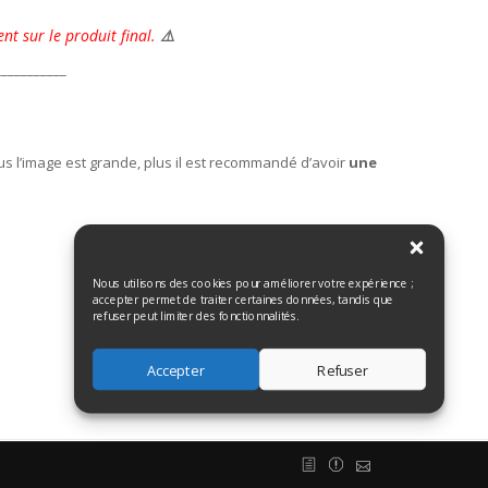
nt sur le produit final.
⚠️
___________
us l’image est grande, plus il est recommandé d’avoir
une
Nous utilisons des cookies pour améliorer votre expérience ;
accepter permet de traiter certaines données, tandis que
refuser peut limiter des fonctionnalités.
Accepter
Refuser