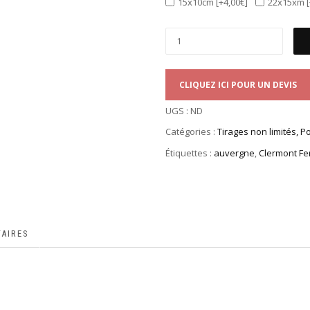
15x10cm
[+4,00€]
22x15xm
CLIQUEZ ICI POUR UN DEVIS
UGS :
ND
Catégories :
Tirages non limités, P
Étiquettes :
auvergne
,
Clermont Fe
AIRES