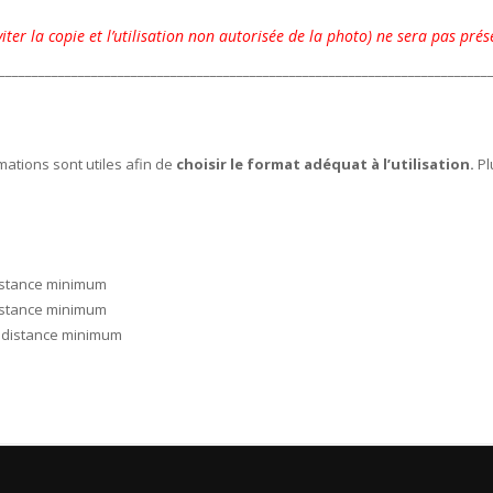
iter la copie et l’utilisation non autorisée de la photo) ne sera pas prése
__________________________________________________________________________
rmations sont utiles afin de
choisir le format adéquat à l’utilisation.
Pl
distance minimum
distance minimum
e distance minimum