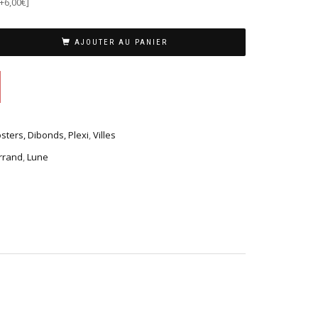
[+6,00€]
AJOUTER AU PANIER
osters, Dibonds, Plexi
,
Villes
rrand
,
Lune