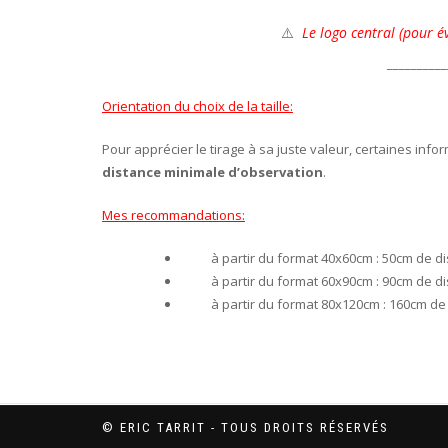
⚠️
Le l
ogo central (pour év
__________
Orientation du choix de la taille:
Pour apprécier le tirage à sa juste valeur, certaines info
distance minimale d’observation
.
Mes recommandations:
à partir du format 40x60cm : 50cm de 
à partir du format 60x90cm : 90cm de 
à partir du format 80x120cm : 160cm d
© ERIC TARRIT - TOUS DROITS RÉSERVÉS