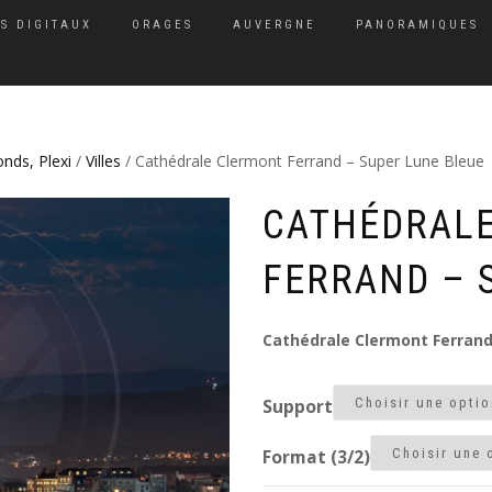
S DIGITAUX
ORAGES
AUVERGNE
PANORAMIQUES
onds, Plexi
/
Villes
/ Cathédrale Clermont Ferrand – Super Lune Bleue
CATHÉDRAL
FERRAND – 
Cathédrale Clermont Ferrand 
Support
Format (3/2)