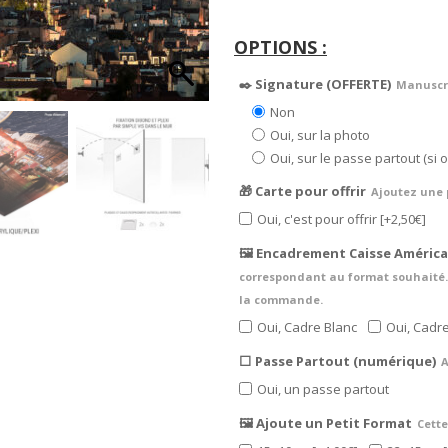
✒️ Signature (OFFERTE)
Manuscri
Non
Oui, sur la photo
Oui, sur le passe partout (si
🎁 Carte pour offrir
Ajoutez une 
Oui, c'est pour offrir
[+2,50€]
🖼️ Encadrement Caisse América
correspondant au format souhaité. 
la commande.
Oui, Cadre Blanc
Oui, Cadre
⬜ Passe Partout (numérique)
A
Oui, un passe partout
🖼️ Ajoute un Petit Format
Cette