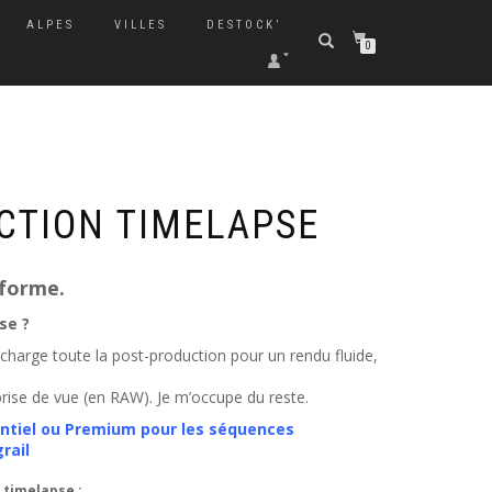
ALPES
VILLES
DESTOCK’
0
CTION TIMELAPSE
sforme.
se ?
charge toute la post-production pour un rendu fluide,
 prise de vue (en RAW). Je m’occupe du reste.
entiel ou Premium pour les séquences
rail
timelapse :