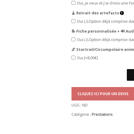
Oui, je veux et j'ai choisi une
🧹 Retrait des artefacts
Oui (⚠️Option déjà comprise da
📝 Fiche personnalisée + 🔊 Au
Oui (⚠️Option déjà comprise da
🌌 Startrail/Circumpolaire ani
Oui
[+8,00€]
CLIQUEZ ICI POUR UN DEVIS
UGS :
ND
Catégorie :
Prestations