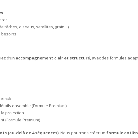
es
orer
 tâches, oiseaux, satellites, grain…)
s besoins
iez d’un
accompagnement clair et structuré
, avec des formules adap
formule
 détails ensemble (Formule Premium)
la projection
ent (Formule Premium)
ts (au-delà de 4 séquences)
. Nous pourrons créer un
formule entièr