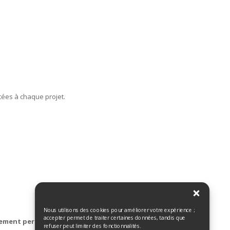
tées à chaque projet.
Nous utilisons des cookies pour améliorer votre expérience ;
accepter permet de traiter certaines données, tandis que
ement personnalisé
ensemble, selon vos besoins, afin
refuser peut limiter des fonctionnalités.