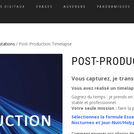
S DIGITAUX
ORAGES
AUVERGNE
PANORAMIQUES
stations
/ Post-Production Timelapse
POST-PRODU
Vous capturez, je tran
Vous avez réalisé un timelap
Gagnez du temps : je prends en 
stable et professionnel.
Votre seule mission :
faire la
Sélectionnez la formule Ess
Nocturnes et Jour-Nuit/Holyg
Comment envoyer vos photos de 