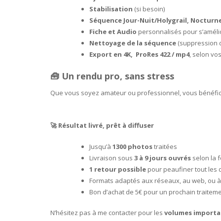
Stabilisation
(si besoin)
Séquence Jour-Nuit/Holygrail, Nocturn
Fiche et Audio
personnalisés pour s’améli
Nettoyage de la séquence
(suppression de
Export en 4K, ProRes 422 / mp4
, selon vo
🧰 Un rendu pro, sans stress
Que vous soyez amateur ou professionnel, vous bénéfic
🚀 Résultat livré, prêt à diffuser
Jusqu’à
1300 photos
traitées
Livraison sous
3 à 9 jours ouvrés
selon la 
1 retour possible
pour peaufiner tout les
Formats adaptés aux réseaux, au web, ou à 
Bon d’achat de 5€ pour un prochain traitem
N’hésitez pas à me contacter pour les
volumes importan