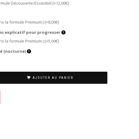
 Formule Découverte/Essentiel
[+12,00€]
ns la formule Premium.)
[+8,00€]
dio explicatif pour progresser
ns la formule Premium.)
[+5,00€]
mé (nocturne)
AJOUTER AU PANIER