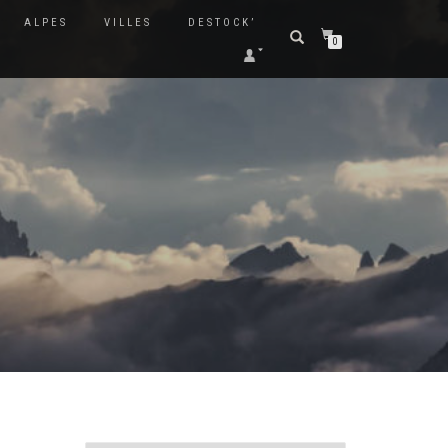
ALPES
VILLES
DESTOCK’
0