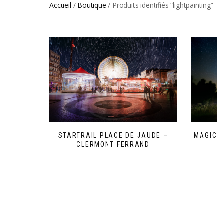
Accueil
/
Boutique
/ Produits identifiés “lightpainting”
STARTRAIL PLACE DE JAUDE –
MAGIC
CLERMONT FERRAND
Ce
produit
a
plusieurs
variations.
Les
options