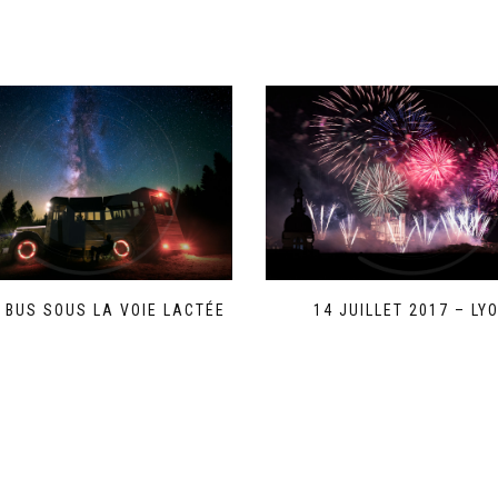
 BUS SOUS LA VOIE LACTÉE
14 JUILLET 2017 – LY
Ce
Ce
produit
produit
a
a
plusieurs
plusieurs
variations.
variations.
Les
Les
options
options