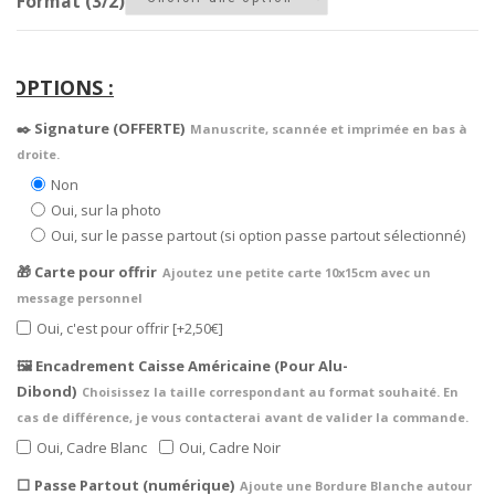
Format (3/2)
✒️ Signature (OFFERTE)
Manuscrite, scannée et imprimée en bas à
droite.
Non
Oui, sur la photo
Oui, sur le passe partout (si option passe partout sélectionné)
🎁 Carte pour offrir
Ajoutez une petite carte 10x15cm avec un
message personnel
Oui, c'est pour offrir
[+2,50€]
🖼️ Encadrement Caisse Américaine (Pour Alu-
Dibond)
Choisissez la taille correspondant au format souhaité. En
cas de différence, je vous contacterai avant de valider la commande.
Oui, Cadre Blanc
Oui, Cadre Noir
⬜ Passe Partout (numérique)
Ajoute une Bordure Blanche autour