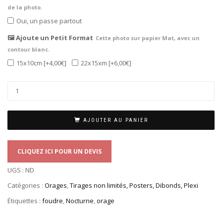
de la photo.
Oui, un passe partout
🖼️ Ajoute un Petit Format
Cette photo sur papier Mat, avec un
contour blanc.
15x10cm
[+4,00€]
22x15xm
[+6,00€]
AJOUTER AU PANIER
CLIQUEZ ICI POUR UN DEVIS
UGS :
ND
Catégories :
Orages
,
Tirages non limités, Posters, Dibonds, Plexi
Étiquettes :
foudre
,
Nocturne
,
orage