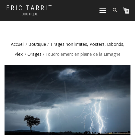
ERIC TARRIT
DÉPLIER
0
BOUTIQUE
LA
NAVIGATION
Accueil
/
Boutique
/
Tirages non limités, Posters, Dibonds,
Plexi
/
Orages
/ Foudroiement en plaine de la Limagne