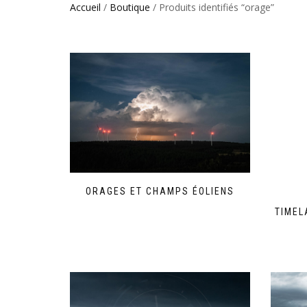
Accueil
/
Boutique
/ Produits identifiés “orage”
ORAGES ET CHAMPS ÉOLIENS
Ce
TIMEL
produit
a
plusieurs
variations.
Les
options