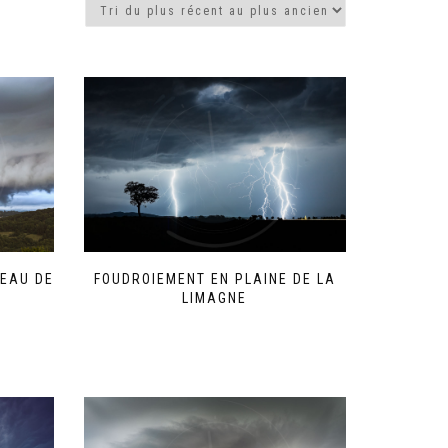
EAU DE
FOUDROIEMENT EN PLAINE DE LA
LIMAGNE
Ce
produit
a
plusieurs
variations.
Les
options