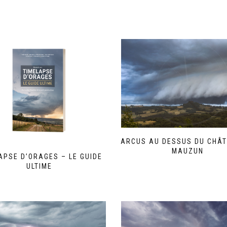
ARCUS AU DESSUS DU CHÂT
MAUZUN
APSE D’ORAGES – LE GUIDE
Ce
ULTIME
produit
Ce
a
produit
plusieurs
a
variations.
plusieurs
Les
variations.
options