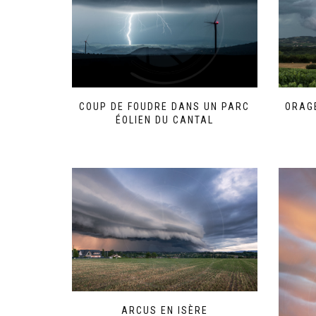
peuvent
être
choisies
sur
la
page
du
produit
COUP DE FOUDRE DANS UN PARC
ORAGE
ÉOLIEN DU CANTAL
Ce
produit
a
plusieurs
variations.
Les
options
peuvent
être
choisies
sur
la
page
ARCUS EN ISÈRE