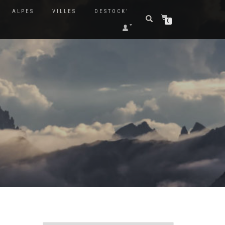
ALPES
VILLES
DESTOCK’
0